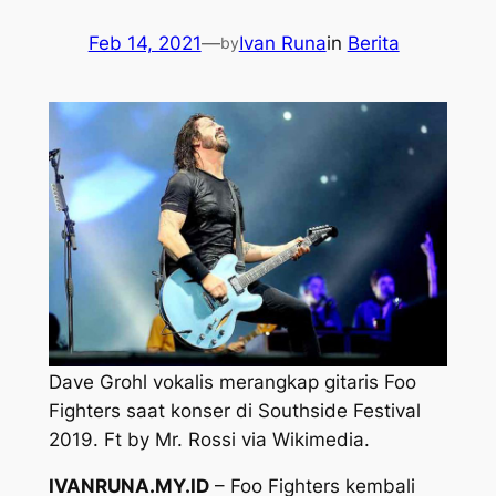
Feb 14, 2021
—
Ivan Runa
in
Berita
by
Dave Grohl vokalis merangkap gitaris Foo
Fighters saat konser di Southside Festival
2019. Ft by Mr. Rossi via Wikimedia.
IVANRUNA.MY.ID
– Foo Fighters kembali