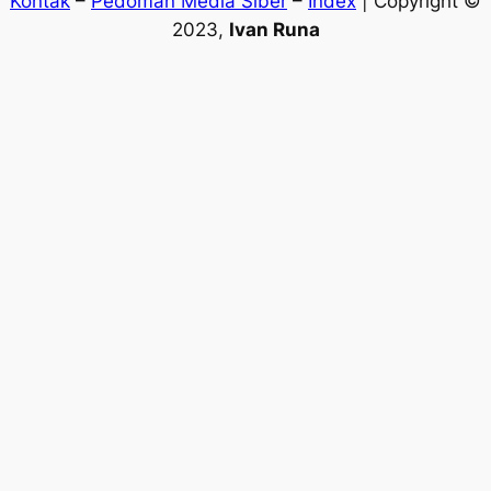
Kontak
–
Pedoman Media Siber
–
Index
| Copyright ©
2023,
Ivan Runa