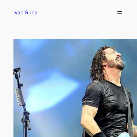
Lewati
Ivan Runa
ke
konten