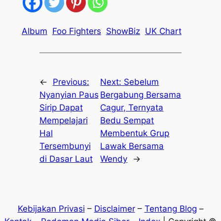
Album
Foo Fighters
ShowBiz
UK Chart
←
Previous:
Next:
Sebelum
Nyanyian Paus
Bergabung Bersama
Sirip Dapat
Cagur, Ternyata
Mempelajari
Bedu Sempat
Hal
Membentuk Grup
Tersembunyi
Lawak Bersama
di Dasar Laut
Wendy
→
Kebijakan Privasi
–
Disclaimer
–
Tentang Blog
–