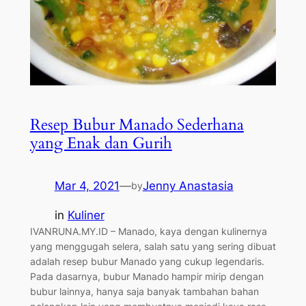
Resep Bubur Manado Sederhana
yang Enak dan Gurih
Mar 4, 2021
—
Jenny Anastasia
by
in
Kuliner
IVANRUNA.MY.ID – Manado, kaya dengan kulinernya
yang menggugah selera, salah satu yang sering dibuat
adalah resep bubur Manado yang cukup legendaris.
Pada dasarnya, bubur Manado hampir mirip dengan
bubur lainnya, hanya saja banyak tambahan bahan