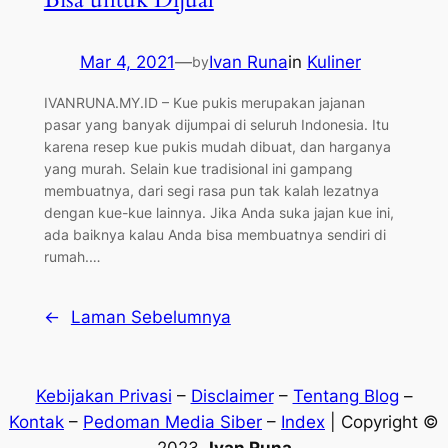
Mar 4, 2021
—
Ivan Runa
in
Kuliner
by
IVANRUNA.MY.ID – Kue pukis merupakan jajanan
pasar yang banyak dijumpai di seluruh Indonesia. Itu
karena resep kue pukis mudah dibuat, dan harganya
yang murah. Selain kue tradisional ini gampang
membuatnya, dari segi rasa pun tak kalah lezatnya
dengan kue-kue lainnya. Jika Anda suka jajan kue ini,
ada baiknya kalau Anda bisa membuatnya sendiri di
rumah.…
←
Laman Sebelumnya
Kebijakan Privasi
–
Disclaimer
–
Tentang Blog
–
Kontak
–
Pedoman Media Siber
–
Index
| Copyright ©
2023,
Ivan Runa