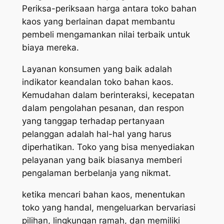
Periksa-periksaan harga antara toko bahan
kaos yang berlainan dapat membantu
pembeli mengamankan nilai terbaik untuk
biaya mereka.
Layanan konsumen yang baik adalah
indikator keandalan toko bahan kaos.
Kemudahan dalam berinteraksi, kecepatan
dalam pengolahan pesanan, dan respon
yang tanggap terhadap pertanyaan
pelanggan adalah hal-hal yang harus
diperhatikan. Toko yang bisa menyediakan
pelayanan yang baik biasanya memberi
pengalaman berbelanja yang nikmat.
ketika mencari bahan kaos, menentukan
toko yang handal, mengeluarkan bervariasi
pilihan, lingkungan ramah, dan memiliki