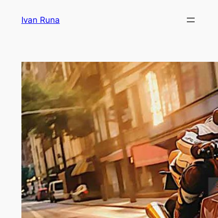
Lewati
Ivan Runa
ke
konten