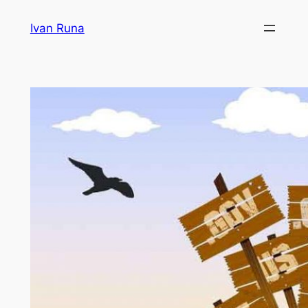
Lewati
Ivan Runa
ke
konten