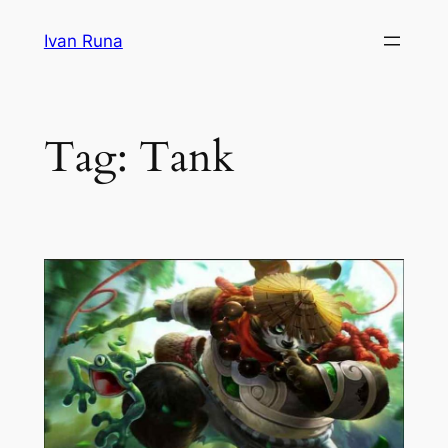
Lewati
Ivan Runa
ke
konten
Tag:
Tank