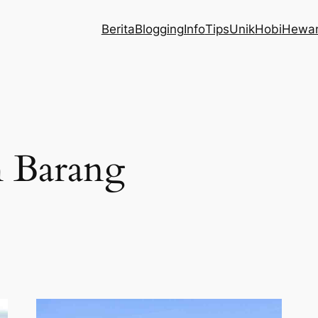
Berita
Blogging
Info
Tips
Unik
Hobi
Hewa
 Barang