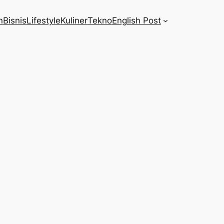
n
Bisnis
Lifestyle
Kuliner
Tekno
English Post