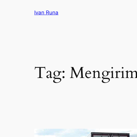
Lewati
Ivan Runa
ke
konten
Tag:
Mengirim