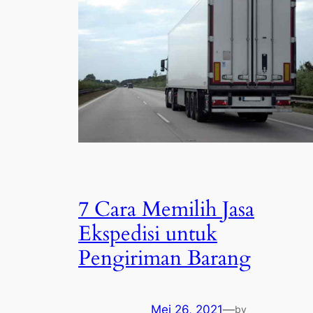
7 Cara Memilih Jasa
Ekspedisi untuk
Pengiriman Barang
Mei 26, 2021
—
by