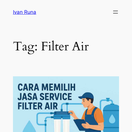
Lewati
Ivan Runa
ke
konten
Tag:
Filter Air