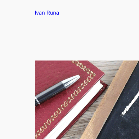
Lewati
Ivan Runa
ke
konten