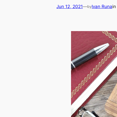
Jun 12, 2021
—
Ivan Runa
i
by