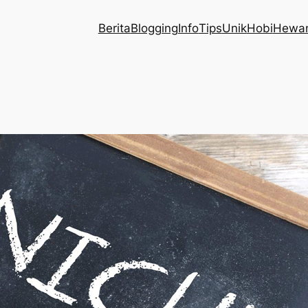
Berita
Blogging
Info
Tips
Unik
Hobi
Hewa